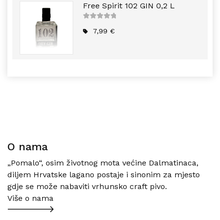
Free Spirit 102 GIN 0,2 L
5
out of
5
7,99
€
O nama
„Pomalo“, osim životnog mota većine Dalmatinaca,
diljem Hrvatske lagano postaje i sinonim za mjesto
gdje se može nabaviti vrhunsko craft pivo.
Više o nama