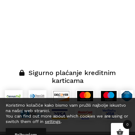
Sigurno plaćanje kreditnim
karticama
Koristimo kolačiće kako bismo vam pružili najbolje iskustvo
na našoj web stranici.
You can find out more about which cookies we are using or
switch them off in
settings
.
0
Prihvaćam