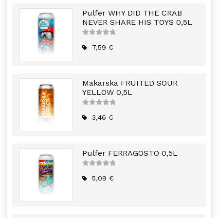
Pulfer WHY DID THE CRAB
NEVER SHARE HIS TOYS 0,5L
5
out of
5
7,59
€
Makarska FRUITED SOUR
YELLOW 0,5L
5
out of
5
3,46
€
Pulfer FERRAGOSTO 0,5L
5
out of
5
5,09
€