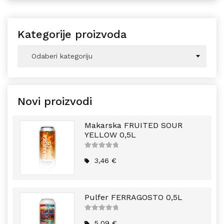
Kategorije proizvoda
Odaberi kategoriju
Novi proizvodi
Makarska FRUITED SOUR
YELLOW 0,5L
5
out of
5
3,46
€
Pulfer FERRAGOSTO 0,5L
5
out of
5
5,09
€