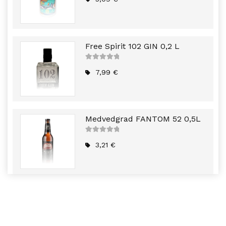
Free Spirit 102 GIN 0,2 L
5
out of
5
7,99
€
Medvedgrad FANTOM 52 0,5L
5
out of
5
3,21
€